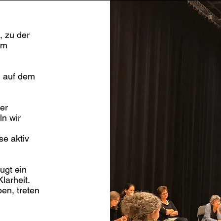
, zu der
em
m auf dem
er
n wir
se aktiv
ugt ein
larheit.
en, treten