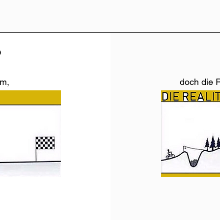
?
am,
doch die R